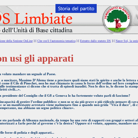
azione della Sezione OnLine
] [
Che cos'è l'autonomia tematica
] [
Estratto dallo statuto DS
] [
Nasce Sol, la sezi
n usi gli apparati
sia voluto mandare un segnale al Paese.
a suscitare, Massimo D’Alema tiene a precisare quali siano stati lo spirito e anche la lettera
è come il Cile di Pinochet, non ho mai chiamato in causa le forze dell’ordine nel loro comples
ille testimonianze ci dicono che si tratta di episodi inauditi. Non lo dico io, lo dicono la stamp
tti civili...».
 presidente del Consiglio che il G8 a Genova lo ha fortemente voluto parli di fascismo?
apacità di gestire l’ordine pubblico: e non so se sia più grave o più ridicolo pensare di cava
o: se un manifestante arrestato viene malmenato fino a quando non grida "Viva il duce", di c
ntemperanze, ma abbiano un segno politico chiaro».
 e sto parlando di Alleanza nazionale, da tempo ha una rete di rapporti con gruppi e settori al
utorizzati a farlo perché al governo c’è la destra? Oppure si è voluto, appunto, mandare un s
le forze di polizia e degli apparati...