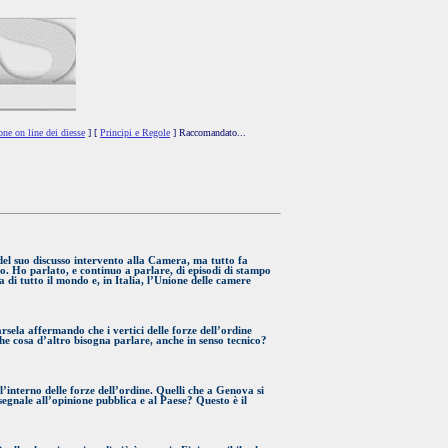
one on line dei diesse
] [
Principi e Regole
] Raccomandato...
 del suo discusso intervento alla Camera, ma tutto fa
so. Ho parlato, e continuo a parlare, di episodi di stampo
a di tutto il mondo e, in Italia, l’Unione delle camere
rsela affermando che i vertici delle forze dell’ordine
he cosa d’altro bisogna parlare, anche in senso tecnico?
l’interno delle forze dell’ordine. Quelli che a Genova si
egnale all’opinione pubblica e al Paese? Questo è il