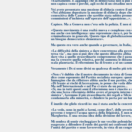
«Esattamente. E aggiungo che in democrazia non si può conf
non capisca come e perché, agli occhi di un cittadino norm
Voi avete presentato una mozione di sfiducia contro il mi
«Noi abbiamo depositato la mozione di sfiducia dopo che 
conoscitiva delle Camere che sarebbe stata subito promos
commissioni d’inchiesta sull’operato dell’opposizione...».
Capisco. Ma a Genova non c’era solo la polizia. E non si p
«Questo movimento è una realtà nuova e complessa con cui
ma anche con intelligenza: una repressione cieca è, per l
criminalizzato in generale. Questo tipo di globalizzazione
un bisogno democratico elementare».
Ma questo era vero anche quando a governare, in Italia, e
«La difficoltà della sinistra a dare concretezza alla gover
terza via", ma non si può dire che questo dibattito abbia 
dare vita a quello straordinario compromesso che è passato
ma fa crescere quella relativa, perché aumenta le distanze
scala planetaria. Il riformismo ha di fronte a sé un cam
Veramente i Ds si sono divisi su qualcosa di molto più tri
«Non c’è dubbio che il nostro documento in vista di Geno
dico come esponente del Partito socialista europeo: questi 
Immagino che da riflettere abbia anche il suo partito, che s
«Di fronte ai rischi di lacerazione, io penso che vada dife
Ma nell’Internazionale e nel Pse ci state da un pezzo...
«Sì, ma in tutti questi anni il riformismo non è riuscito a
che una forza riformista debba avere al proprio interno un
sinistra", faremmo il più straordinario dei regali a Silvio
condannarla alla minorità, e chiudere la porta per un lun
È inutile che glielo ricordi io: ma è stata anche la concre
«Lo vedo, sono in molti a farmi, come dire?, delle severi
governo e tenerci l’acqua sporca della litigiosità. E non 
Margherita. È una strana idea della divisione del lavoro, 
Mi sembra di sentir riecheggiare le sue vecchie polemiche 
esagerato a difendere il ruolo dei partiti nei confronti d
l’unità del partito e sono favorevole, in vista di un congr