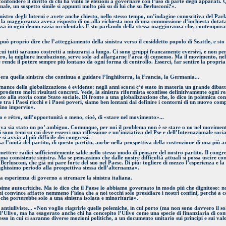
ondere il diritto di chi ha vinto le elezioni a governare con l’uso di parte degli apparati. Qu
ale, un sospetto simile si appunti molto più su di lui che su Berlusconi?».
nistro degli Interni e avete anche chiesto, nello stesso tempo, un’indagine conoscitiva del Pa
la maggioranza aveva risposto di no alla richiesta non di una commissione d’inchiesta dotata
sa in ogni democrazia occidentale. E sto parlando della stessa maggioranza che, contemporanea
uò proprio dire che l’atteggiamento della sinistra verso il cosiddetto popolo di Seattle, e sto 
 tutti saranno costretti a misurarsi a lungo. Ci sono gruppi francamente eversivi, e non pe
oro, la migliore incubazione, serve solo ad allargarne l’area di consenso. Ma il movimento, ne
 rende il potere sempre più lontano da ogni forma di controllo. Esserci, far sentire la propria 
ra quella sinistra che continua a guidare l’Inghilterra, la Francia, la Germania...
nance della globalizzazione è evidente: negli anni scorsi c’è stato in materia un grande dibattit
prodotto molti risultati concreti. Vede, la sinistra riformista sconfisse definitivamente ogni
 alla storia come Stato sociale. Di fronte a una globalizzazione che, lo dico in polemica con 
 tra i Paesi ricchi e i Paesi poveri, siamo ben lontani dal definire i contorni di un nuovo comp
mino impervio».
to e rétro, sull’opportunità o meno, cioè, di «stare nel movimento»...
va sia stato un po’ ambiguo. Comunque, per noi il problema non è se stare o no nel moviment
sono temi su cui deve esserci una riflessione e un’iniziativa del Pse e dell’Internazionale socia
i avvia al più difficile dei congressi.
sa l’unità del partito, di questo partito, anche nella prospettiva della costruzione di una più 
 mettere radici sufficientemente salde nello stesso modo di pensare del nostro partito. Il cong
a consistente sinistra. Ma se pensassimo che dalle nostre difficoltà attuali si possa uscire co
 Berlusconi, che già mi pare forte del suo nel Paese. Di più: togliere di mezzo l’esperienza e l
ghissimo periodo alla prospettiva stessa dell’alternanza».
ta esperienza di governo a stremare la sinistra italiana.
ssime autocritiche. Ma io dico che il Paese lo abbiamo governato in modo più che dignitoso: 
mi convince affatto nemmeno l’idea che a noi tocchi solo presidiare i nostri confini, perché a 
che porterebbe solo a una sinistra isolata e minoritaria».
antiuliviste... «Non voglio riaprirle quelle polemiche, in cui porto (ma non sono davvero il so
ell’Ulivo, ma ha esagerato anche chi ha concepito l’Ulivo come una specie di finanziaria di con
esso in cui ci saranno diverse mozioni politiche, a un documento unitario sui princìpi e sui valo