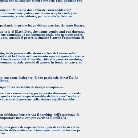
ello che mi stupisce di più è proprio Fini: possibile che
rlamento. Non sono due richieste contraddittorie?
 di straordinari poteri, ma di una semplice indagine
mente, vuole istituire, per intimidirla, ben tre
parlando in primo luogo del suo partito, sia stato lineare.
nso solo al Black Bloc, che vanno combattuti con durezza,
l suo complesso, è un fenomeno reale, che non può essere
voce, quando il potere si riunisce è anche l’espressione di
o, basti pensare allo stesso vertice di Firenze sulla "
 residuo di luddismo nel movimento operaio quando riuscì a
i fondamentalisti di Seattle, riduce la povertà assoluta,
romesso sociale, perché di questo, in fondo, si tratta, su
o, ma come dialogare. E non parlo solo di noi Ds. Lo
lista».
ampia forza socialista di stampo europeo...».
resso deve essere una tappa in questa direzione. Io credo
n quella che un tempo si sarebbe definita una "svolta a
a vocazione di governo della sinistra significherebbe
non dobbiamo buttare via il bambino dell’esperienza di
conquistare nuovi ceti provvedono Rutelli e la
lo) una parte di responsabilità: può darsi che io abbia
trollo della coalizione. Comunque, insisto, io lavoro per
ri».