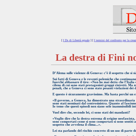
[
I Ds di Libertà eguale
] [
I termini del confronto per la cre
La destra di Fini no
D’Alema sulle violenze di Genova: c’è il sospetto che si 
Sui fatti di Genova e le roventi polemiche che continuano 
fuorché abbassare il tiro: «Non ho mai detto che l’Italia 
cileno di cui sono stati protagonisti gruppi ristretti. Ma m
penali, che a Genova ci sono state pesanti violazioni dei diri
E questo è sicuramente gravissimo. Ma basta perché un ex
«Il governo, a Genova, ha dimostrato una straordinaria inc
sono stati nominati dal centrosinistra. Quanto al fascism
Io temo che questi episodi non siano solo inammissibili i
Vuol dire che, secondo lei, ci sono stati dei mandanti?
«Voglio dire che la destra estrema di origine neofascista,
sono comportati come si sono comportati si sono sentiti a
sospetto che avvelena il clima...».
Lei sta parlando del rischio concreto di un uso di parte del